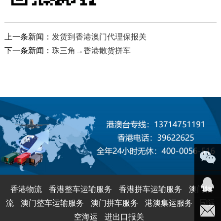
上一条新闻：
发货到香港澳门代理保报关
下一条新闻：
珠三角→香港散货拼车
微信咨
香港物流
香港整车运输服务
香港拼车运输服务
澳门物
流
澳门整车运输服务
澳门拼车服务
港澳集运服务
国际
询
业务咨
空海运
进出口报关