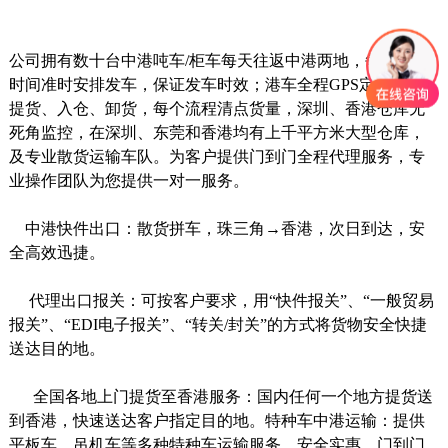
公司拥有数十台中港吨车
/
柜车每天往返中港两地，每天固定
时间准时安排发车，保证发车时效；港车全程
GPS
定位追踪，
提货、入仓、卸货，每个流程清点货量，深圳、香港仓库无
死角监控，在深圳、东莞和香港均有上千平方米大型仓库，
及专业散货运输车队。为客户提供门到门全程代理服务，专
业操作团队为您提供一对一服务。
中港快件出口：散货拼车，珠三角→香港，次日到达，安
全高效迅捷。
代理出口报关：可按客户要求，用“快件报关”、“一般贸易
报关”、“
EDI
电子报关”、“转关
/
封关”的方式将货物安全快捷
送达目的地。
全国各地上门提货至香港服务：国内任何一个地方提货送
到香港，快速送达客户指定目的地。
特种车中港运输：提供
平板车、吊机车等多种特种车运输服务，安全实惠，门到门